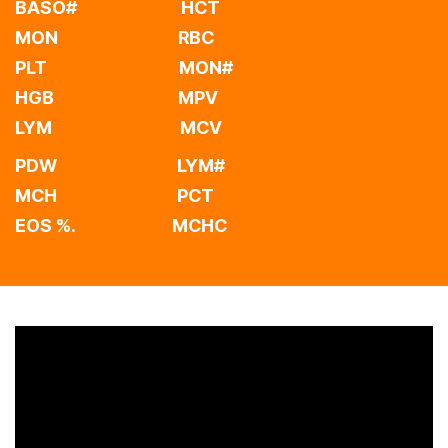
BASO# HCT
MON RBC
PLT MON#
HGB MPV
LYM MCV
PDW
LYM#
MCH PCT
EOS %.
MCHC