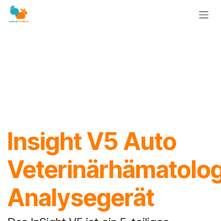
Zum Inhalt springen
Insight V5 Auto
Veterinärhämatolog
Analysegerät