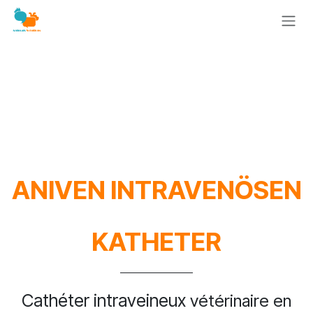
Zum Inhalt springen
ANIVEN INTRAVENÖSEN
KATHETER
Cathéter intraveineux
vétérinaire en