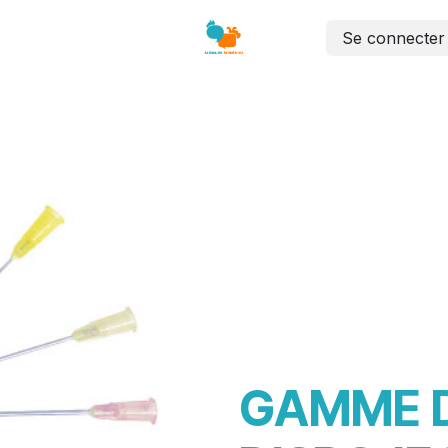
Se connecter
Labo
Dentaire
Chirurgie
Sutures
Mobilier
GAMME D