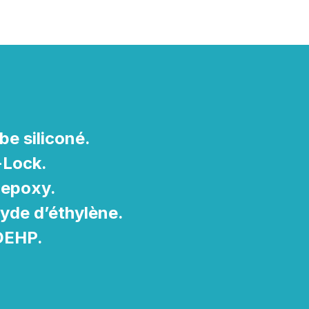
be siliconé.
-Lock.
 epoxy.
oxyde d’éthylène.
 DEHP.