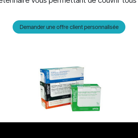
térinaire vous permettant de couvrir tous
Demander une offre client personnalisée