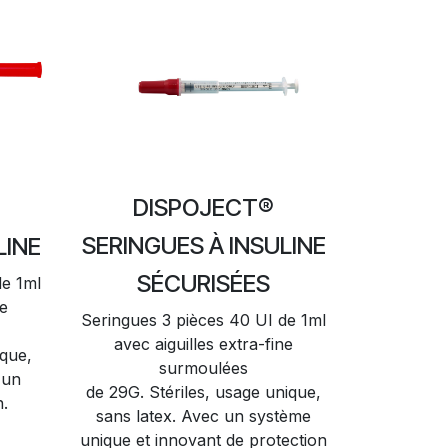
DISPOJECT®
SERINGUES À INSULINE
LINE
SÉCURISÉES
de 1ml
ne
Seringues 3 pièces 40 UI de 1ml
avec aiguilles extra-fine
ique,
surmoulées
 un
de 29G. Stériles, usage unique,
.
sans latex. Avec un système
unique et innovant de protection