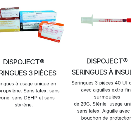
DISPOJECT®
DISPOJECT®
SERINGUES À INSU
RINGUES 3 PIÈCES
Seringues 3 pièces 40 UI 
ingues à usage unique en
avec aiguilles extra-fi
ropylène. Sans latex, sans
surmoulées
icone, sans DEHP et sans
de 29G. Stérile, usage un
styrène.
sans latex. Aiguille avec
bouchon de protection