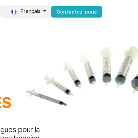
Français
Contactez-nous
Consommables
Events
ES
gues pour la