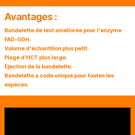
Avantages :
Bandelette de test améliorée pour l'enzyme
FAD-GDH.
Volume d'échantillon plus petit
.
Plage d'HCT plus large
.
Éjection de la bandelette
.
Bandelette à code unique pour toutes les
espèces.