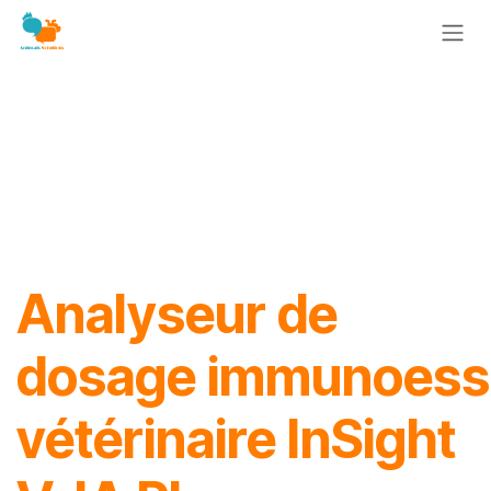
Se rendre au contenu
Analyseur de
dosage immunoess
vétérinaire InSight