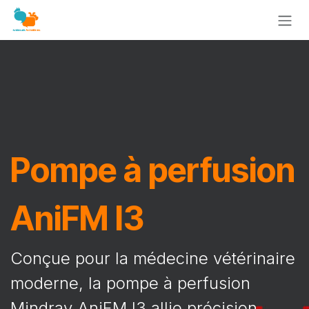
Se rendre au contenu
Pompe à perfusion
AniFM I3
Conçue pour la médecine vétérinaire
moderne, la pompe à perfusion
Mindray AniFM I3 allie précision,